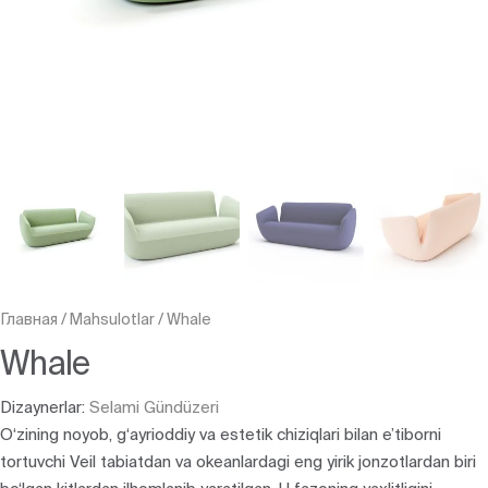
Главная
/
Mahsulotlar
/
Whale
Whale
Dizaynerlar:
Selami Gündüzeri
O‘zining noyob, g‘ayrioddiy va estetik chiziqlari bilan e’tiborni
tortuvchi Veil tabiatdan va okeanlardagi eng yirik jonzotlardan biri