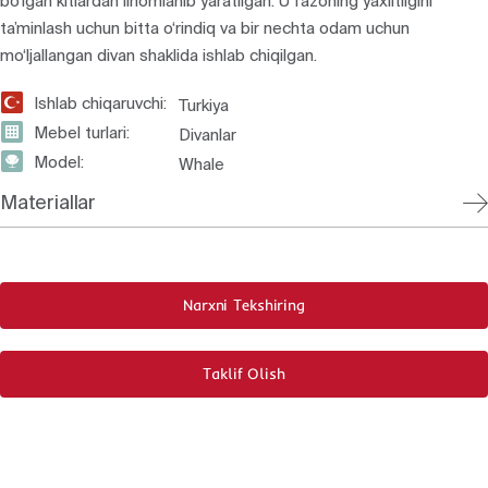
bo‘lgan kitlardan ilhomlanib yaratilgan. U fazoning yaxlitligini
ta’minlash uchun bitta o‘rindiq va bir nechta odam uchun
mo‘ljallangan divan shaklida ishlab chiqilgan.
Ishlab chiqaruvchi:
Turkiya
Mebel turlari:
Divanlar
Model:
Whale
Materiallar
Narxni Tekshiring
Taklif Olish