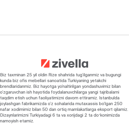
Biz taxminan 25 yil oldin Rize shahrida tug’ilganmiz va bugungi
kunda biz ofis mebellari sanoatida Turkiyaning yetakchi
brendlaridanmiz. Biz hayotga yo’naltirilgan yondashuvimiz bilan
o’zgaruvchan ish hayotida foydalanuvchilarga yangi tajribalarni
taqdim etish uchun faoliyatimizni davom ettiramiz. Istanbulda
joylashgan fabrikamizda o’z sohalarida mutaxassis bo’lgan 250
nafar xodimimiz bilan 50 dan ortiq mamlakatlarga eksport qilamiz.
Dizaynlarimizni Turkiyadagi 6 ta va xorijdagi 2 ta doʻkonimizda
namoyish etamiz.