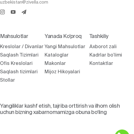
uzbekistan@zivella.com
Mahsulotlar
Yanada Ko’proq
Tashkiliy
Kreslolar / Divanlar
Yangi Mahsulotlar
Axborot zali
Saqlash Tizimlari
Kataloglar
Kadrlar bo’limi
Ofis Kreslolari
Makonlar
Kontaktlar
Saqlash tizimlari
Mijoz Hikoyalari
Stollar
Yangiliklar kashf etish, tajriba orttirish va ilhom olish
uchun bizning xabarnomamizga obuna bo‘ling