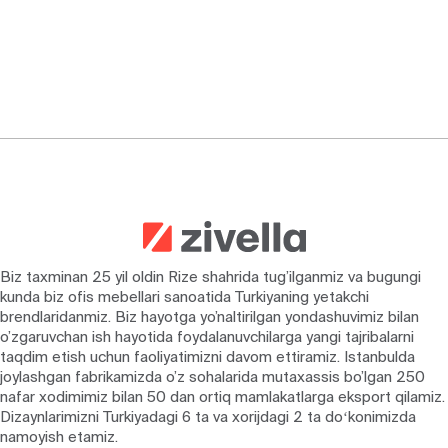
Biz taxminan 25 yil oldin Rize shahrida tug’ilganmiz va bugungi
kunda biz ofis mebellari sanoatida Turkiyaning yetakchi
brendlaridanmiz. Biz hayotga yo’naltirilgan yondashuvimiz bilan
o’zgaruvchan ish hayotida foydalanuvchilarga yangi tajribalarni
taqdim etish uchun faoliyatimizni davom ettiramiz. Istanbulda
joylashgan fabrikamizda o’z sohalarida mutaxassis bo’lgan 250
nafar xodimimiz bilan 50 dan ortiq mamlakatlarga eksport qilamiz.
Dizaynlarimizni Turkiyadagi 6 ta va xorijdagi 2 ta doʻkonimizda
namoyish etamiz.