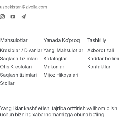
uzbekistan@zivella.com
Mahsulotlar
Yanada Ko’proq
Tashkiliy
Kreslolar / Divanlar
Yangi Mahsulotlar
Axborot zali
Saqlash Tizimlari
Kataloglar
Kadrlar bo’limi
Ofis Kreslolari
Makonlar
Kontaktlar
Saqlash tizimlari
Mijoz Hikoyalari
Stollar
Yangiliklar kashf etish, tajriba orttirish va ilhom olish
uchun bizning xabarnomamizga obuna bo‘ling