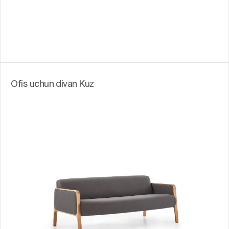
Ofis uchun divan Kuz