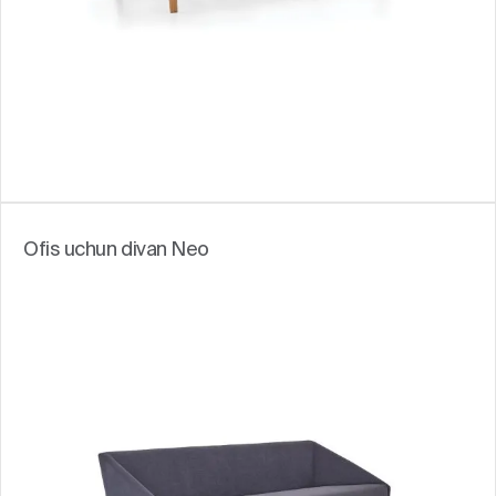
Ofis uchun divan Neo