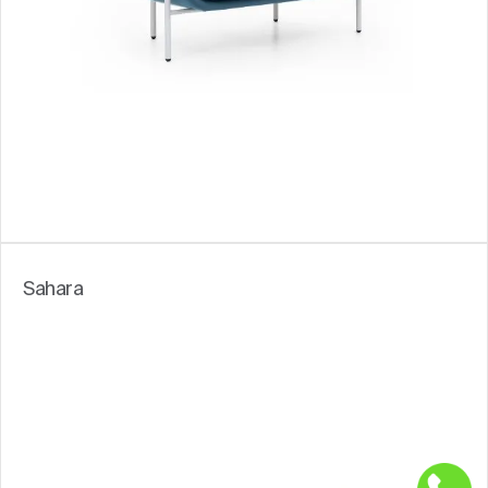
Sahara