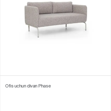
Ofis uchun divan Phase