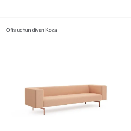
Ofis uchun divan Koza