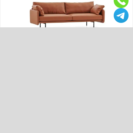
Whale