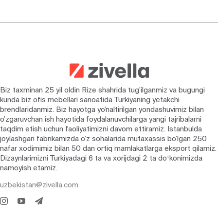
Biz taxminan 25 yil oldin Rize shahrida tug’ilganmiz va bugungi
kunda biz ofis mebellari sanoatida Turkiyaning yetakchi
brendlaridanmiz. Biz hayotga yo’naltirilgan yondashuvimiz bilan
o’zgaruvchan ish hayotida foydalanuvchilarga yangi tajribalarni
taqdim etish uchun faoliyatimizni davom ettiramiz. Istanbulda
joylashgan fabrikamizda o’z sohalarida mutaxassis bo’lgan 250
nafar xodimimiz bilan 50 dan ortiq mamlakatlarga eksport qilamiz.
Dizaynlarimizni Turkiyadagi 6 ta va xorijdagi 2 ta doʻkonimizda
namoyish etamiz.
uzbekistan@zivella.com