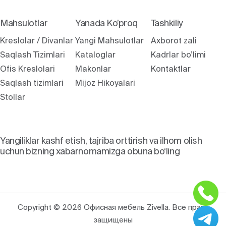
Mahsulotlar
Yanada Ko’proq
Tashkiliy
Kreslolar / Divanlar
Yangi Mahsulotlar
Axborot zali
Saqlash Tizimlari
Kataloglar
Kadrlar bo’limi
Ofis Kreslolari
Makonlar
Kontaktlar
Saqlash tizimlari
Mijoz Hikoyalari
Stollar
Yangiliklar kashf etish, tajriba orttirish va ilhom olish
uchun bizning xabarnomamizga obuna bo‘ling
Copyright © 2026 Офисная мебель Zivella. Все права
защищены