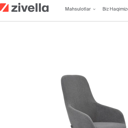
Skip
Mahsulotlar
Biz Haqimi
to
content