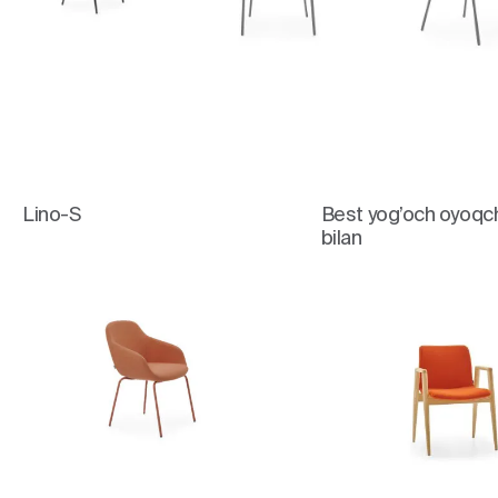
Lino-S
Best yog’och oyoqc
bilan