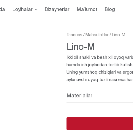
zda
Loyihalar
Dizaynerlar
Ma’lumot
Blog
Главная
/
Mahsulotlar
/
Lino-M
Lino-M
Ikki xil shakli va besh xil oyoq var
hamda ish joylaridan tortib kutish
Uning yumshoq chiziqlari va ergon
aylanuvchi oyoq tuzilmasi esa hara
Materiallar