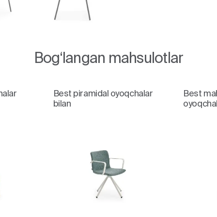
Bog‘langan mahsulotlar
halar
Best piramidal oyoqchalar
Best ma
bilan
oyoqchal