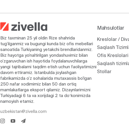
Mahsulotlar
Biz taxminan 25 yil oldin Rize shahrida
Kreslolar / Div
tug’ilganmiz va bugungi kunda biz ofis mebellari
Saqlash Tiziml
sanoatida Turkiyaning yetakchi brendlaridanmiz.
Biz hayotga yo’naltirilgan yondashuvimiz bilan
Ofis Kreslolari
o’zgaruvchan ish hayotida foydalanuvchilarga
Saqlash tiziml
yangi tajribalarni taqdim etish uchun faoliyatimizni
Stollar
davom ettiramiz. Istanbulda joylashgan
fabrikamizda o’z sohalarida mutaxassis bo’lgan
250 nafar xodimimiz bilan 50 dan ortiq
mamlakatlarga eksport qilamiz. Dizaynlarimizni
Turkiyadagi 6 ta va xorijdagi 2 ta doʻkonimizda
namoyish etamiz.
uzbekistan@zivella.com