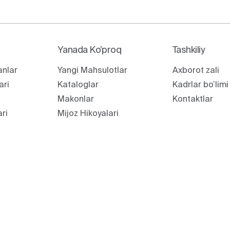
Yanada Ko’proq
Tashkiliy
anlar
Yangi Mahsulotlar
Axborot zali
ari
Kataloglar
Kadrlar bo’limi
Makonlar
Kontaktlar
ari
Mijoz Hikoyalari