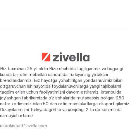
Biz taxminan 25 yil oldin Rize shahrida tug’ilganmiz va bugungi
kunda biz ofis mebellari sanoatida Turkiyaning yetakchi
brendlaridanmiz. Biz hayotga yo’naltirilgan yondashuvimiz bilan
o’zgaruvchan ish hayotida foydalanuvchilarga yangi tajribalarni
taqdim etish uchun faoliyatimizni davom ettiramiz. Istanbulda
joylashgan fabrikamizda o’z sohalarida mutaxassis bo’lgan 250
nafar xodimimiz bilan 50 dan ortiq mamlakatlarga eksport qilamiz.
Dizaynlarimizni Turkiyadagi 6 ta va xorijdagi 2 ta doʻkonimizda
namoyish etamiz.
uzbekistan@zivella.com