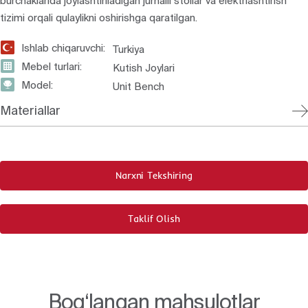
burchaklarida joylashtiriladigan jurnalli stollar va elektrlashtirish
tizimi orqali qulaylikni oshirishga qaratilgan.
Ishlab chiqaruvchi:
Turkiya
Mebel turlari:
Kutish Joylari
Model:
Unit Bench
Materiallar
Narxni Tekshiring
Taklif Olish
Bog‘langan mahsulotlar