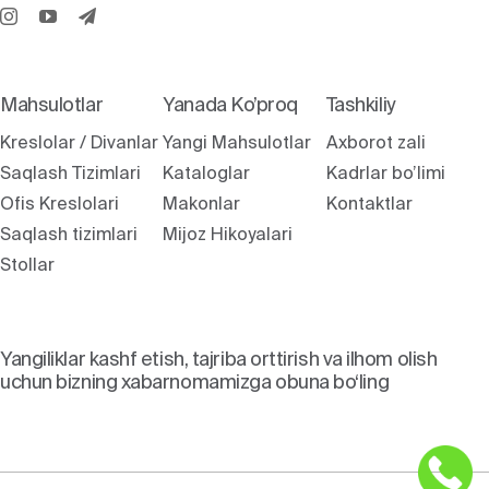
Mahsulotlar
Yanada Ko’proq
Tashkiliy
Kreslolar / Divanlar
Yangi Mahsulotlar
Axborot zali
Saqlash Tizimlari
Kataloglar
Kadrlar bo’limi
Ofis Kreslolari
Makonlar
Kontaktlar
Saqlash tizimlari
Mijoz Hikoyalari
Stollar
Yangiliklar kashf etish, tajriba orttirish va ilhom olish
uchun bizning xabarnomamizga obuna bo‘ling