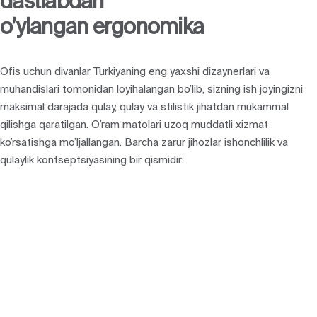
dastlabdan
o’ylangan ergonomika
Ofis uchun divanlar Turkiyaning eng yaxshi dizaynerlari va
muhandislari tomonidan loyihalangan bo’lib, sizning ish joyingizni
maksimal darajada qulay, qulay va stilistik jihatdan mukammal
qilishga qaratilgan. O’ram matolari uzoq muddatli xizmat
ko’rsatishga mo’ljallangan. Barcha zarur jihozlar ishonchlilik va
qulaylik kontseptsiyasining bir qismidir.