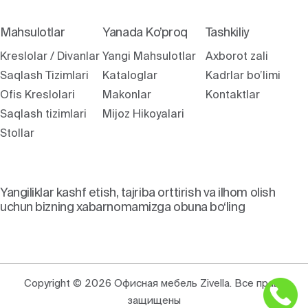
Mahsulotlar
Yanada Ko’proq
Tashkiliy
Kreslolar / Divanlar
Yangi Mahsulotlar
Axborot zali
Saqlash Tizimlari
Kataloglar
Kadrlar bo’limi
Ofis Kreslolari
Makonlar
Kontaktlar
Saqlash tizimlari
Mijoz Hikoyalari
Stollar
Yangiliklar kashf etish, tajriba orttirish va ilhom olish
uchun bizning xabarnomamizga obuna bo‘ling
Copyright © 2026 Офисная мебель Zivella. Все права
защищены