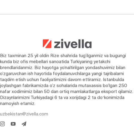
Biz taxminan 25 yil oldin Rize shahrida tug’ilganmiz va bugungi
kunda biz ofis mebellari sanoatida Turkiyaning yetakchi
brendlaridanmiz. Biz hayotga yo’naltirilgan yondashuvimiz bilan
o’zgaruvchan ish hayotida foydalanuvchilarga yangi tajribalarni
taqdim etish uchun faoliyatimizni davom ettiramiz. Istanbulda
joylashgan fabrikamizda o’z sohalarida mutaxassis bo’lgan 250
nafar xodimimiz bilan 50 dan ortiq mamlakatlarga eksport qilamiz.
Dizaynlarimizni Turkiyadagi 6 ta va xorijdagi 2 ta doʻkonimizda
namoyish etamiz.
uzbekistan@zivella.com