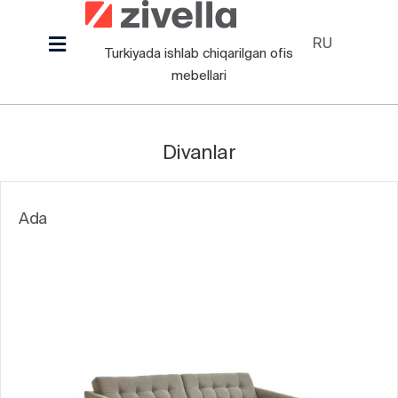
Skip
to
RU
Toggle
Turkiyada ishlab chiqarilgan ofis
content
Navigation
mebellari
Mahsulotlar
Biz Haqimizda
Divanlar
Loyihalar
Dizaynerlar
Ada
Ma’lumot
Blog