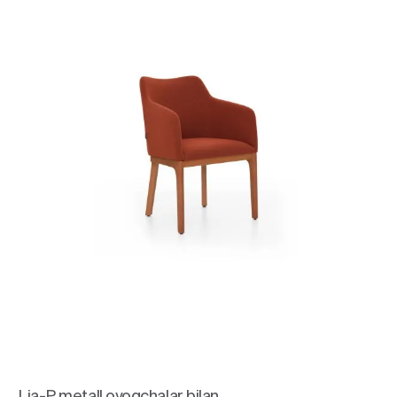
Lia-P metall oyoqchalar bilan