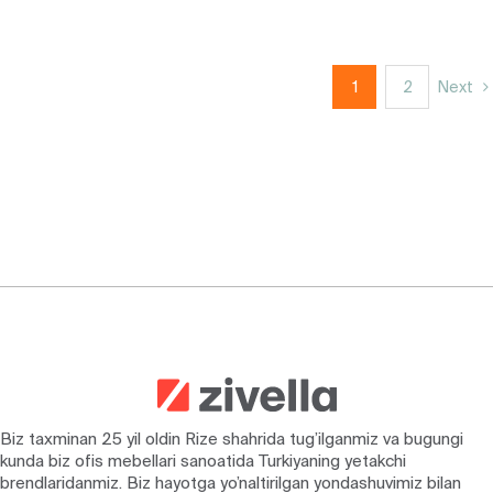
1
2
Next
Biz taxminan 25 yil oldin Rize shahrida tug’ilganmiz va bugungi
kunda biz ofis mebellari sanoatida Turkiyaning yetakchi
brendlaridanmiz. Biz hayotga yo’naltirilgan yondashuvimiz bilan