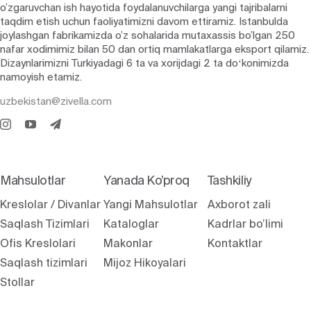
o’zgaruvchan ish hayotida foydalanuvchilarga yangi tajribalarni
taqdim etish uchun faoliyatimizni davom ettiramiz. Istanbulda
joylashgan fabrikamizda o’z sohalarida mutaxassis bo’lgan 250
nafar xodimimiz bilan 50 dan ortiq mamlakatlarga eksport qilamiz.
Dizaynlarimizni Turkiyadagi 6 ta va xorijdagi 2 ta doʻkonimizda
namoyish etamiz.
uzbekistan@zivella.com
Mahsulotlar
Yanada Ko’proq
Tashkiliy
Kreslolar / Divanlar
Yangi Mahsulotlar
Axborot zali
Saqlash Tizimlari
Kataloglar
Kadrlar bo’limi
Ofis Kreslolari
Makonlar
Kontaktlar
Saqlash tizimlari
Mijoz Hikoyalari
Stollar