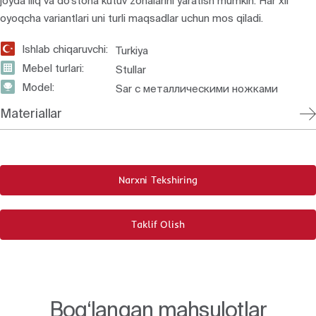
joyda iliq va do‘stona kutuv zonalarini yaratish mumkin. Har xil
oyoqcha variantlari uni turli maqsadlar uchun mos qiladi.
Ishlab chiqaruvchi:
Turkiya
Mebel turlari:
Stullar
Model:
Sar с металлическими ножками
Materiallar
Narxni Tekshiring
Taklif Olish
Bog‘langan mahsulotlar