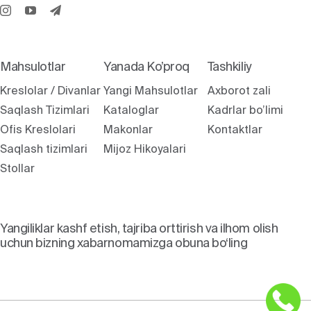
Mahsulotlar
Yanada Ko’proq
Tashkiliy
Kreslolar / Divanlar
Yangi Mahsulotlar
Axborot zali
Saqlash Tizimlari
Kataloglar
Kadrlar bo’limi
Ofis Kreslolari
Makonlar
Kontaktlar
Saqlash tizimlari
Mijoz Hikoyalari
Stollar
Yangiliklar kashf etish, tajriba orttirish va ilhom olish
uchun bizning xabarnomamizga obuna bo‘ling