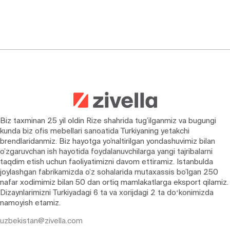
Biz taxminan 25 yil oldin Rize shahrida tug’ilganmiz va bugungi
kunda biz ofis mebellari sanoatida Turkiyaning yetakchi
brendlaridanmiz. Biz hayotga yo’naltirilgan yondashuvimiz bilan
o’zgaruvchan ish hayotida foydalanuvchilarga yangi tajribalarni
taqdim etish uchun faoliyatimizni davom ettiramiz. Istanbulda
joylashgan fabrikamizda o’z sohalarida mutaxassis bo’lgan 250
nafar xodimimiz bilan 50 dan ortiq mamlakatlarga eksport qilamiz.
Dizaynlarimizni Turkiyadagi 6 ta va xorijdagi 2 ta doʻkonimizda
namoyish etamiz.
uzbekistan@zivella.com