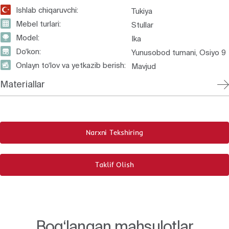
Ishlab chiqaruvchi:
Tukiya
Mebel turlari:
Stullar
Model:
Ika
Do‘kon:
Yunusobod tumani, Osiyo 9
Onlayn to‘lov va yetkazib berish:
Mavjud
Materiallar
Narxni Tekshiring
Taklif Olish
Bog‘langan mahsulotlar