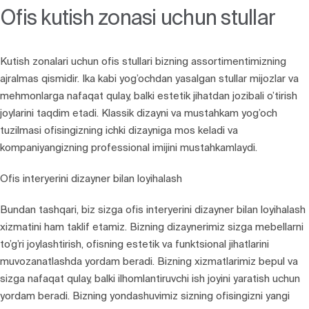
Ofis kutish zonasi uchun stullar
Kutish zonalari uchun ofis stullari bizning assortimentimizning
ajralmas qismidir. Ika kabi yog’ochdan yasalgan stullar mijozlar va
mehmonlarga nafaqat qulay, balki estetik jihatdan jozibali o’tirish
joylarini taqdim etadi. Klassik dizayni va mustahkam yog’och
tuzilmasi ofisingizning ichki dizayniga mos keladi va
kompaniyangizning professional imijini mustahkamlaydi.
Ofis interyerini dizayner bilan loyihalash
Bundan tashqari, biz sizga ofis interyerini dizayner bilan loyihalash
xizmatini ham taklif etamiz. Bizning dizaynerimiz sizga mebellarni
to’g’ri joylashtirish, ofisning estetik va funktsional jihatlarini
muvozanatlashda yordam beradi. Bizning xizmatlarimiz bepul va
sizga nafaqat qulay, balki ilhomlantiruvchi ish joyini yaratish uchun
yordam beradi. Bizning yondashuvimiz sizning ofisingizni yangi