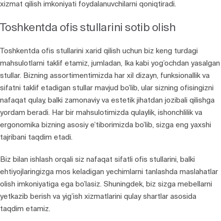
xizmat qilish imkoniyati foydalanuvchilarni qoniqtiradi.
Toshkentda ofis stullarini sotib olish
Toshkentda ofis stullarini xarid qilish uchun biz keng turdagi
mahsulotlarni taklif etamiz, jumladan, Ika kabi yog’ochdan yasalgan
stullar. Bizning assortimentimizda har xil dizayn, funksionallik va
sifatni taklif etadigan stullar mavjud bo’lib, ular sizning ofisingizni
nafaqat qulay, balki zamonaviy va estetik jihatdan jozibali qilishga
yordam beradi. Har bir mahsulotimizda qulaylik, ishonchlilik va
ergonomika bizning asosiy e’tiborimizda bo’lib, sizga eng yaxshi
tajribani taqdim etadi.
Biz bilan ishlash orqali siz nafaqat sifatli ofis stullarini, balki
ehtiyojlaringizga mos keladigan yechimlarni tanlashda maslahatlar
olish imkoniyatiga ega bo’lasiz. Shuningdek, biz sizga mebellarni
yetkazib berish va yig’ish xizmatlarini qulay shartlar asosida
taqdim etamiz.