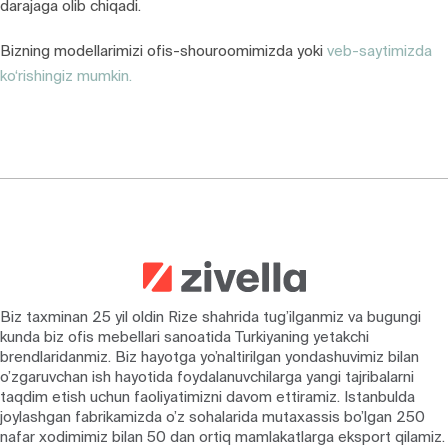
darajaga olib chiqadi.
Bizning modellarimizi ofis-shouroomimizda yoki
veb-saytimizda
ko‘rishingiz mumkin.
Biz taxminan 25 yil oldin Rize shahrida tug’ilganmiz va bugungi
kunda biz ofis mebellari sanoatida Turkiyaning yetakchi
brendlaridanmiz. Biz hayotga yo’naltirilgan yondashuvimiz bilan
o’zgaruvchan ish hayotida foydalanuvchilarga yangi tajribalarni
taqdim etish uchun faoliyatimizni davom ettiramiz. Istanbulda
joylashgan fabrikamizda o’z sohalarida mutaxassis bo’lgan 250
nafar xodimimiz bilan 50 dan ortiq mamlakatlarga eksport qilamiz.