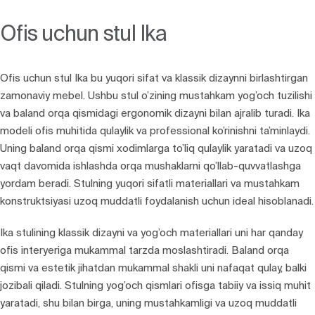
Ofis uchun stul Ika
Ofis uchun stul Ika bu yuqori sifat va klassik dizaynni birlashtirgan
zamonaviy mebel. Ushbu stul o’zining mustahkam yog’och tuzilishi
va baland orqa qismidagi ergonomik dizayni bilan ajralib turadi. Ika
modeli ofis muhitida qulaylik va professional ko’rinishni ta’minlaydi.
Uning baland orqa qismi xodimlarga to’liq qulaylik yaratadi va uzoq
vaqt davomida ishlashda orqa mushaklarni qo’llab-quvvatlashga
yordam beradi. Stulning yuqori sifatli materiallari va mustahkam
konstruktsiyasi uzoq muddatli foydalanish uchun ideal hisoblanadi.
Ika stulining klassik dizayni va yog’och materiallari uni har qanday
ofis interyeriga mukammal tarzda moslashtiradi. Baland orqa
qismi va estetik jihatdan mukammal shakli uni nafaqat qulay, balki
jozibali qiladi. Stulning yog’och qismlari ofisga tabiiy va issiq muhit
yaratadi, shu bilan birga, uning mustahkamligi va uzoq muddatli