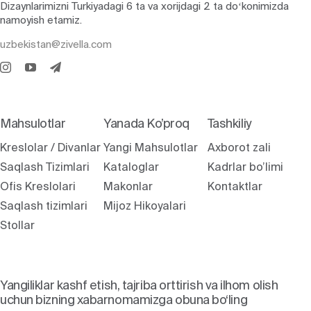
Dizaynlarimizni Turkiyadagi 6 ta va xorijdagi 2 ta doʻkonimizda
namoyish etamiz.
uzbekistan@zivella.com
Mahsulotlar
Yanada Ko’proq
Tashkiliy
Kreslolar / Divanlar
Yangi Mahsulotlar
Axborot zali
Saqlash Tizimlari
Kataloglar
Kadrlar bo’limi
Ofis Kreslolari
Makonlar
Kontaktlar
Saqlash tizimlari
Mijoz Hikoyalari
Stollar
Yangiliklar kashf etish, tajriba orttirish va ilhom olish
uchun bizning xabarnomamizga obuna bo‘ling