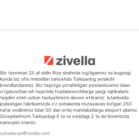
Biz taxminan 25 yil oldin Rize shahrida tug’ilganmiz va bugungi
kunda biz ofis mebellari sanoatida Turkiyaning yetakchi
brendlaridanmiz. Biz hayotga yo’naltirilgan yondashuvimiz bilan
o’zgaruvchan ish hayotida foydalanuvchilarga yangi tajribalarni
taqdim etish uchun faoliyatimizni davom ettiramiz. Istanbulda
joylashgan fabrikamizda o’z sohalarida mutaxassis bo’lgan 250
nafar xodimimiz bilan 50 dan ortiq mamlakatlarga eksport qilamiz.
Dizaynlarimizni Turkiyadagi 6 ta va xorijdagi 2 ta doʻkonimizda
namoyish etamiz.
uzbekistan@zivella.com