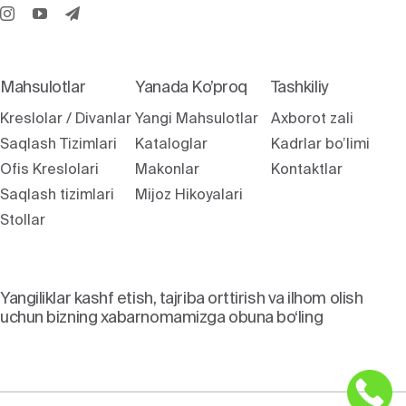
Mahsulotlar
Yanada Ko’proq
Tashkiliy
Kreslolar / Divanlar
Yangi Mahsulotlar
Axborot zali
Saqlash Tizimlari
Kataloglar
Kadrlar bo’limi
Ofis Kreslolari
Makonlar
Kontaktlar
Saqlash tizimlari
Mijoz Hikoyalari
Stollar
Yangiliklar kashf etish, tajriba orttirish va ilhom olish
uchun bizning xabarnomamizga obuna bo‘ling