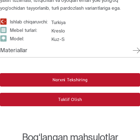
yaxlit tuzilmasi, tutqichlari va oyoqlari eman yoki yong‘oq
yog‘ochidan tayyorlanib, turli pardozlash variantlariga ega.
Ishlab chiqaruvchi:
Turkiya
Mebel turlari:
Kreslo
Model:
Kuz-S
Materiallar
Narxni Tekshiring
Taklif Olish
Bog‘langan mahsulotlar