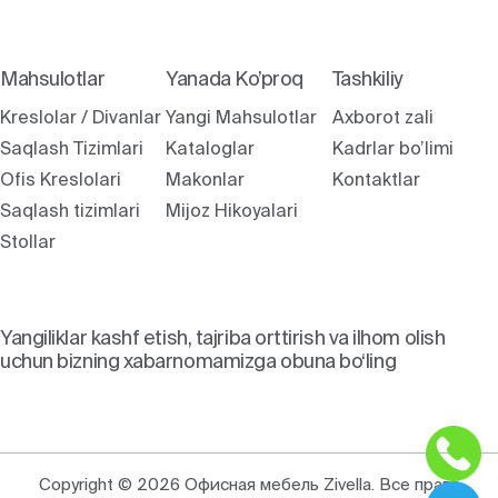
Mahsulotlar
Yanada Ko’proq
Tashkiliy
Kreslolar / Divanlar
Yangi Mahsulotlar
Axborot zali
Saqlash Tizimlari
Kataloglar
Kadrlar bo’limi
Ofis Kreslolari
Makonlar
Kontaktlar
Saqlash tizimlari
Mijoz Hikoyalari
Stollar
Yangiliklar kashf etish, tajriba orttirish va ilhom olish
uchun bizning xabarnomamizga obuna bo‘ling
Copyright © 2026 Офисная мебель Zivella. Все права