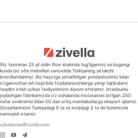
Biz taxminan 25 yil oldin Rize shahrida tug’ilganmiz va bugungi
kunda biz ofis mebellari sanoatida Turkiyaning yetakchi
brendlaridanmiz. Biz hayotga yo’naltirilgan yondashuvimiz bilan
o’zgaruvchan ish hayotida foydalanuvchilarga yangi tajribalarni
taqdim etish uchun faoliyatimizni davom ettiramiz. Istanbulda
joylashgan fabrikamizda o’z sohalarida mutaxassis bo’lgan 250
nafar xodimimiz bilan 50 dan ortiq mamlakatlarga eksport qilamiz.
Dizaynlarimizni Turkiyadagi 6 ta va xorijdagi 2 ta doʻkonimizda
namoyish etamiz.
uzbekistan@zivella.com