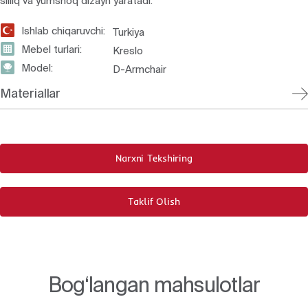
silliq va yumshoq dizayn yaratadi.
Ishlab chiqaruvchi:
Turkiya
Mebel turlari:
Kreslo
Model:
D-Armchair
Materiallar
Narxni Tekshiring
Taklif Olish
Bog‘langan mahsulotlar