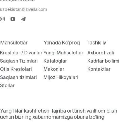
uzbekistan@zivella.com
Mahsulotlar
Yanada Ko’proq
Tashkiliy
Kreslolar / Divanlar
Yangi Mahsulotlar
Axborot zali
Saqlash Tizimlari
Kataloglar
Kadrlar bo’limi
Ofis Kreslolari
Makonlar
Kontaktlar
Saqlash tizimlari
Mijoz Hikoyalari
Stollar
Yangiliklar kashf etish, tajriba orttirish va ilhom olish
uchun bizning xabarnomamizga obuna bo‘ling