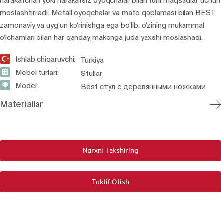
harakatchan yoki harakatsiz oyoqchalar bilan turli maqsadlar uchun
moslashtiriladi. Metall oyoqchalar va mato qoplamasi bilan BEST
zamonaviy va uyg‘un ko‘rinishga ega bo‘lib, o‘zining mukammal
o‘lchamlari bilan har qanday makonga juda yaxshi moslashadi.
Ishlab chiqaruvchi:
Turkiya
Mebel turlari:
Stullar
Model:
Best стул с деревянными ножками
Materiallar
Narxni Tekshiring
Taklif Olish