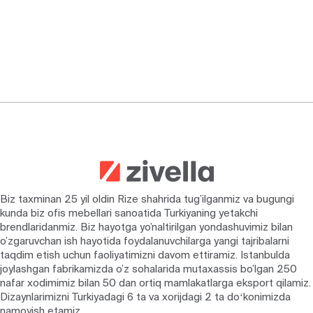
Biz taxminan 25 yil oldin Rize shahrida tug’ilganmiz va bugungi
kunda biz ofis mebellari sanoatida Turkiyaning yetakchi
brendlaridanmiz. Biz hayotga yo’naltirilgan yondashuvimiz bilan
o’zgaruvchan ish hayotida foydalanuvchilarga yangi tajribalarni
taqdim etish uchun faoliyatimizni davom ettiramiz. Istanbulda
joylashgan fabrikamizda o’z sohalarida mutaxassis bo’lgan 250
nafar xodimimiz bilan 50 dan ortiq mamlakatlarga eksport qilamiz.
Dizaynlarimizni Turkiyadagi 6 ta va xorijdagi 2 ta doʻkonimizda
namoyish etamiz.