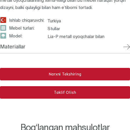
metall oyoqchalarining xilma-xilligi bilan bu mebel nafaqat yorqin
dizayni, balki qulayligi bilan ham e’tiborni tortadi.
Ishlab chiqaruvchi:
Turkiya
Mebel turlari:
Stullar
Model:
Lia-P metall oyoqchalar bilan
Materiallar
Narxni Tekshiring
Taklif Olish
Bog‘langan mahsulotlar