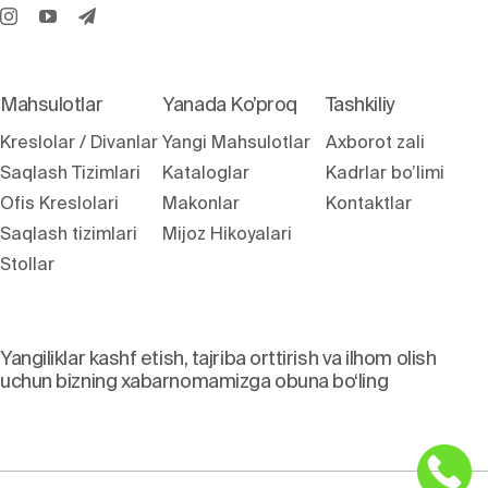
Mahsulotlar
Yanada Ko’proq
Tashkiliy
Kreslolar / Divanlar
Yangi Mahsulotlar
Axborot zali
Saqlash Tizimlari
Kataloglar
Kadrlar bo’limi
Ofis Kreslolari
Makonlar
Kontaktlar
Saqlash tizimlari
Mijoz Hikoyalari
Stollar
Yangiliklar kashf etish, tajriba orttirish va ilhom olish
uchun bizning xabarnomamizga obuna bo‘ling