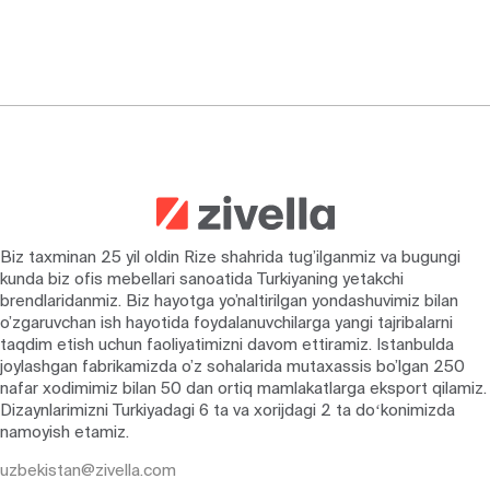
Biz taxminan 25 yil oldin Rize shahrida tug’ilganmiz va bugungi
kunda biz ofis mebellari sanoatida Turkiyaning yetakchi
brendlaridanmiz. Biz hayotga yo’naltirilgan yondashuvimiz bilan
o’zgaruvchan ish hayotida foydalanuvchilarga yangi tajribalarni
taqdim etish uchun faoliyatimizni davom ettiramiz. Istanbulda
joylashgan fabrikamizda o’z sohalarida mutaxassis bo’lgan 250
nafar xodimimiz bilan 50 dan ortiq mamlakatlarga eksport qilamiz.
Dizaynlarimizni Turkiyadagi 6 ta va xorijdagi 2 ta doʻkonimizda
namoyish etamiz.
uzbekistan@zivella.com