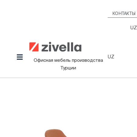
Skip
to
КОНТАКТЫ
content
UZ
UZ
Toggle
Офисная мебель производства
Navigation
Турции
Продукция
Наша культура
Проекты
Дизайнеры
Информационный Зал