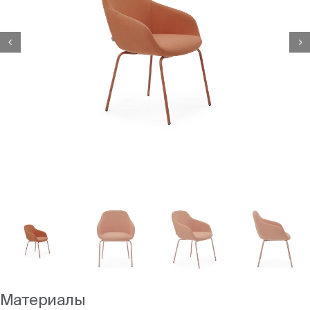
Блоги


Материалы