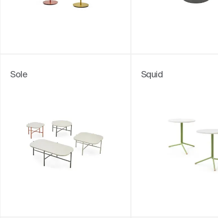
Sole
Squid