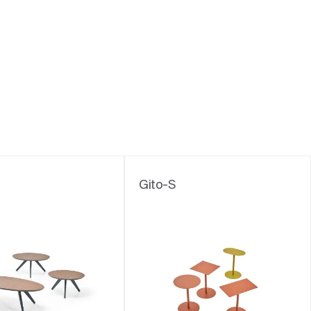
Gito-S