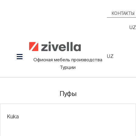
Skip
to
КОНТАКТЫ
content
UZ
UZ
Toggle
Офисная мебель производства
Navigation
Турции
Продукция
Наша культура
Пуфы
Проекты
Дизайнеры
Kuka
Информационный Зал