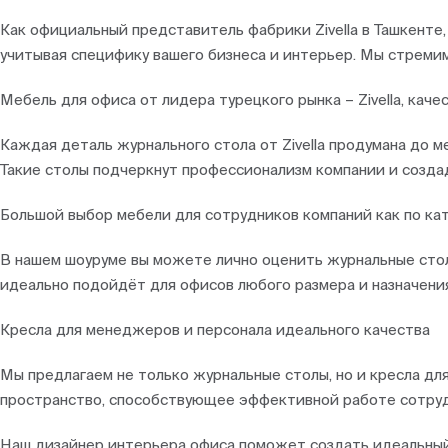
Как официальный представитель фабрики Zivella в Ташкент
учитывая специфику вашего бизнеса и интерьер. Мы стреми
Мебель для офиса от лидера турецкого рынка – Zivella, каче
Каждая деталь журнального стола от Zivella продумана до 
Такие столы подчеркнут профессионализм компании и созда
Большой выбор мебели для сотрудников компаний как по ката
В нашем шоуруме вы можете лично оценить журнальные столы
идеально подойдёт для офисов любого размера и назначения
Кресла для менеджеров и персонала идеального качества
Мы предлагаем не только журнальные столы, но и кресла дл
пространство, способствующее эффективной работе сотруд
Наш дизайнер интерьера офиса поможет создать идеальны