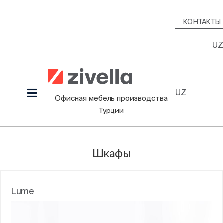
Skip
to
КОНТАКТЫ
content
UZ
UZ
Toggle
Офисная мебель производства
Navigation
Турции
Продукция
Наша культура
Шкафы
Проекты
Дизайнеры
Lume
Информационный Зал