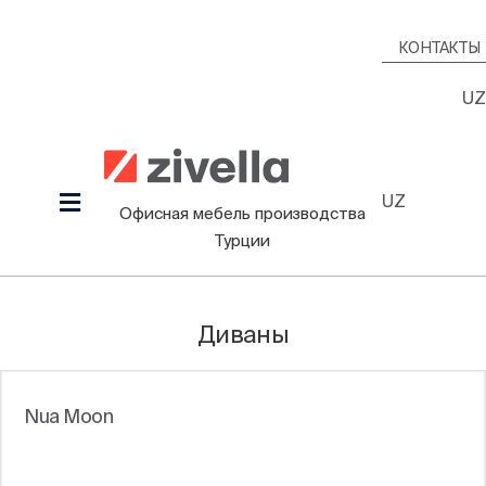
Skip
to
КОНТАКТЫ
content
UZ
UZ
Toggle
Офисная мебель производства
Navigation
Турции
Продукция
Наша культура
Диваны
Проекты
Дизайнеры
Nua Moon
Информационный Зал