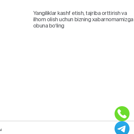
Yangiliklar kashf etish, tajriba orttirish va
ilhom olish uchun bizning xabarnomamizga
obuna bo‘ling
ы