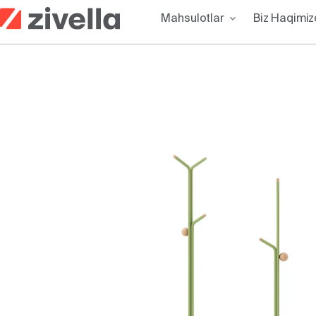
Skip
Mahsulotlar
Biz Haqimi
to
content