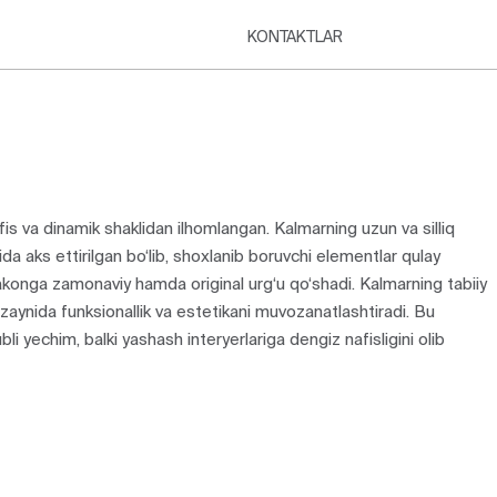
KONTAKTLAR
afis va dinamik shaklidan ilhomlangan. Kalmarning uzun va silliq
shida aks ettirilgan bo‘lib, shoxlanib boruvchi elementlar qulay
akonga zamonaviy hamda original urg‘u qo‘shadi. Kalmarning tabiiy
izaynida funksionallik va estetikani muvozanatlashtiradi. Bu
li yechim, balki yashash interyerlariga dengiz nafisligini olib