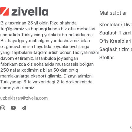
Mahsulotlar
Biz taxminan 25 yil oldin Rize shahrida
Kreslolar / Div
tug’ilganmiz va bugungi kunda biz ofis mebellari
Saqlash Tiziml
sanoatida Turkiyaning yetakchi brendlaridanmiz.
Biz hayotga yo’naltirilgan yondashuvimiz bilan
Ofis Kreslolari
o’zgaruvchan ish hayotida foydalanuvchilarga
Saqlash tiziml
yangi tajribalarni taqdim etish uchun faoliyatimizni
Stollar
davom ettiramiz. Istanbulda joylashgan
fabrikamizda o’z sohalarida mutaxassis bo’lgan
250 nafar xodimimiz bilan 50 dan ortiq
mamlakatlarga eksport qilamiz. Dizaynlarimizni
Turkiyadagi 6 ta va xorijdagi 2 ta doʻkonimizda
namoyish etamiz.
uzbekistan@zivella.com