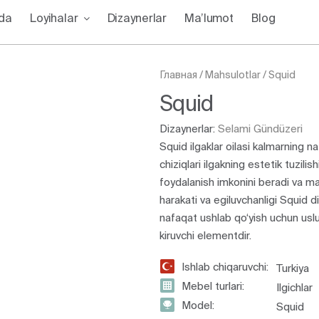
zda
Loyihalar
Dizaynerlar
Ma’lumot
Blog
Главная
/
Mahsulotlar
/
Squid
Squid
Dizaynerlar:
Selami Gündüzeri
Squid ilgaklar oilasi kalmarning n
chiziqlari ilgakning estetik tuzili
foydalanish imkonini beradi va m
harakati va egiluvchanligi Squid d
nafaqat ushlab qo‘yish uchun uslub
kiruvchi elementdir.
Ishlab chiqaruvchi:
Turkiya
Mebel turlari:
Ilgichlar
Model:
Squid