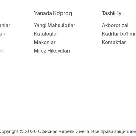
Yanada Ko’proq
Tashkiliy
anlar
Yangi Mahsulotlar
Axborot zali
ari
Kataloglar
Kadrlar bo’limi
Makonlar
Kontaktlar
ari
Mijoz Hikoyalari
Copyright © 2026 Офисная мебель Zivella. Все права защищен