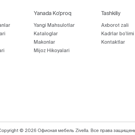
Yanada Ko’proq
Tashkiliy
anlar
Yangi Mahsulotlar
Axborot zali
ari
Kataloglar
Kadrlar bo’limi
Makonlar
Kontaktlar
ari
Mijoz Hikoyalari
Copyright © 2026 Офисная мебель Zivella. Все права защищен