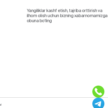
Yangiliklar kashf etish, tajriba orttirish va
ilhom olish uchun bizning xabarnomamizga
obuna bo‘ling
ы