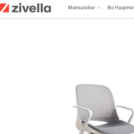
Skip
Mahsulotlar
Biz Haqimi
to
content