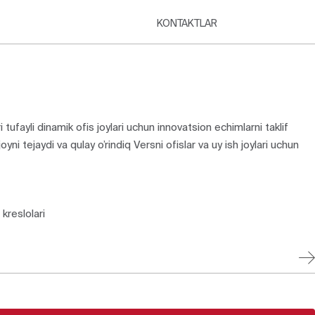
KONTAKTLAR
ri tufayli dinamik ofis joylari uchun innovatsion echimlarni taklif
ni tejaydi va qulay o’rindiq Versni ofislar va uy ish joylari uchun
kreslolari