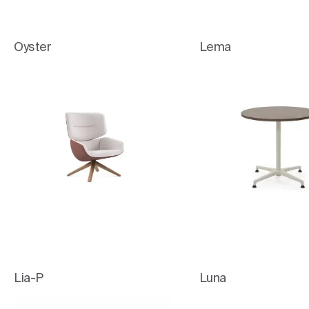
Oyster
Lema
Lia-P
Luna