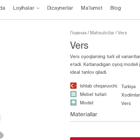
zda
Loyihalar
Dizaynerlar
Ma’lumot
Blog
Главная
/
Mahsulotlar
/
Vers
Vers
Vers oyoqlarning turli xil variantla
etadi. Katlanadigan oyoq modeli joy
ideal tanlov qiladi.
Ishlab chiqaruvchi:
Turkiya
Mebel turlari:
Xodimlar 
Model:
Vers
Materiallar