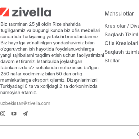
Mahsulotlar
Biz taxminan 25 yil oldin Rize shahrida
Kreslolar / Div
tug’ilganmiz va bugungi kunda biz ofis mebellari
Saqlash Tiziml
sanoatida Turkiyaning yetakchi brendlaridanmiz.
Biz hayotga yo’naltirilgan yondashuvimiz bilan
Ofis Kreslolari
o’zgaruvchan ish hayotida foydalanuvchilarga
Saqlash tiziml
yangi tajribalarni taqdim etish uchun faoliyatimizni
Stollar
davom ettiramiz. Istanbulda joylashgan
fabrikamizda o’z sohalarida mutaxassis bo’lgan
250 nafar xodimimiz bilan 50 dan ortiq
mamlakatlarga eksport qilamiz. Dizaynlarimizni
Turkiyadagi 6 ta va xorijdagi 2 ta doʻkonimizda
namoyish etamiz.
uzbekistan@zivella.com