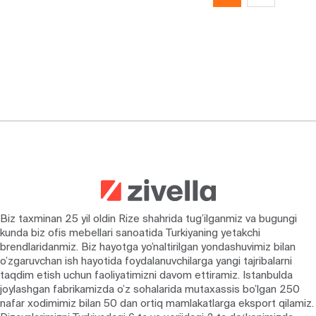
Biz taxminan 25 yil oldin Rize shahrida tug’ilganmiz va bugungi
kunda biz ofis mebellari sanoatida Turkiyaning yetakchi
brendlaridanmiz. Biz hayotga yo’naltirilgan yondashuvimiz bilan
o’zgaruvchan ish hayotida foydalanuvchilarga yangi tajribalarni
taqdim etish uchun faoliyatimizni davom ettiramiz. Istanbulda
joylashgan fabrikamizda o’z sohalarida mutaxassis bo’lgan 250
nafar xodimimiz bilan 50 dan ortiq mamlakatlarga eksport qilamiz.