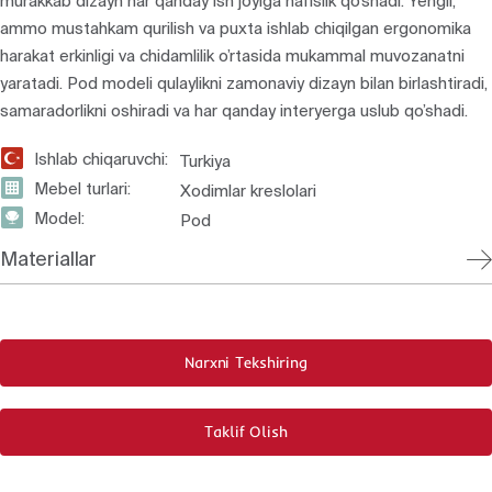
murakkab dizayn har qanday ish joyiga nafislik qo’shadi. Yengil,
ammo mustahkam qurilish va puxta ishlab chiqilgan ergonomika
harakat erkinligi va chidamlilik o’rtasida mukammal muvozanatni
yaratadi. Pod modeli qulaylikni zamonaviy dizayn bilan birlashtiradi,
samaradorlikni oshiradi va har qanday interyerga uslub qo’shadi.
Ishlab chiqaruvchi:
Turkiya
Mebel turlari:
Xodimlar kreslolari
Model:
Pod
Materiallar
Narxni Tekshiring
Taklif Olish