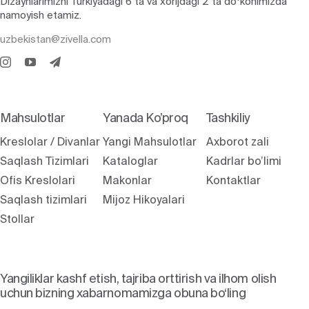
Dizaynlarimizni Turkiyadagi 6 ta va xorijdagi 2 ta doʻkonimizda
namoyish etamiz.
uzbekistan@zivella.com
Mahsulotlar
Yanada Ko’proq
Tashkiliy
Kreslolar / Divanlar
Yangi Mahsulotlar
Axborot zali
Saqlash Tizimlari
Kataloglar
Kadrlar bo’limi
Ofis Kreslolari
Makonlar
Kontaktlar
Saqlash tizimlari
Mijoz Hikoyalari
Stollar
Yangiliklar kashf etish, tajriba orttirish va ilhom olish
uchun bizning xabarnomamizga obuna bo‘ling