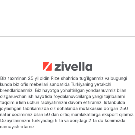
Biz taxminan 25 yil oldin Rize shahrida tug’ilganmiz va bugungi
kunda biz ofis mebellari sanoatida Turkiyaning yetakchi
brendlaridanmiz. Biz hayotga yo’naltirilgan yondashuvimiz bilan
o’zgaruvchan ish hayotida foydalanuvchilarga yangi tajribalarni
taqdim etish uchun faoliyatimizni davom ettiramiz. Istanbulda
joylashgan fabrikamizda o’z sohalarida mutaxassis bo’lgan 250
nafar xodimimiz bilan 50 dan ortiq mamlakatlarga eksport qilamiz.
Dizaynlarimizni Turkiyadagi 6 ta va xorijdagi 2 ta doʻkonimizda
namoyish etamiz.