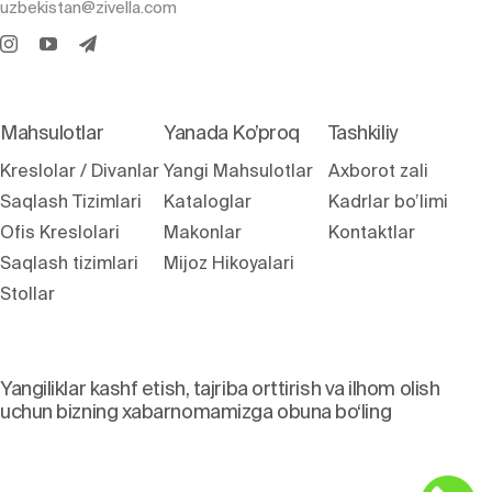
uzbekistan@zivella.com
Mahsulotlar
Yanada Ko’proq
Tashkiliy
Kreslolar / Divanlar
Yangi Mahsulotlar
Axborot zali
Saqlash Tizimlari
Kataloglar
Kadrlar bo’limi
Ofis Kreslolari
Makonlar
Kontaktlar
Saqlash tizimlari
Mijoz Hikoyalari
Stollar
Yangiliklar kashf etish, tajriba orttirish va ilhom olish
uchun bizning xabarnomamizga obuna bo‘ling