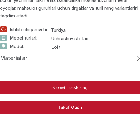
uchun yechimlar taklif etib, balandlikka moslashuvchan metal
oyoqlar, mahsulot guruhlari uchun tirgaklar va turli rang variantlarini
taqdim etadi.
Ishlab chiqaruvchi:
Turkiya
Mebel turlari:
Uchrashuv stollari
Model:
Loft
Materiallar
Narxni Tekshiring
Taklif Olish