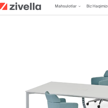
Skip
Mahsulotlar
Biz Haqimi
to
content