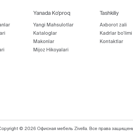
Yanada Ko’proq
Tashkiliy
anlar
Yangi Mahsulotlar
Axborot zali
ari
Kataloglar
Kadrlar bo’limi
Makonlar
Kontaktlar
ari
Mijoz Hikoyalari
Copyright © 2026 Офисная мебель Zivella. Все права защищен