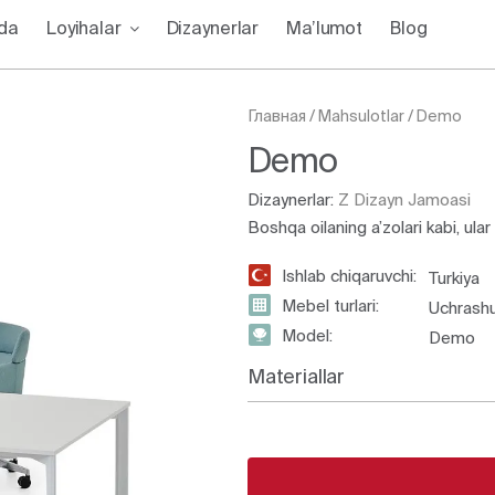
zda
Loyihalar
Dizaynerlar
Ma’lumot
Blog
Главная
/
Mahsulotlar
/
Demo
Demo
Dizaynerlar:
Z Dizayn Jamoasi
Boshqa oilaning a’zolari kabi, ula
Ishlab chiqaruvchi:
Turkiya
Mebel turlari:
Uchrashuv
Model:
Demo
Materiallar