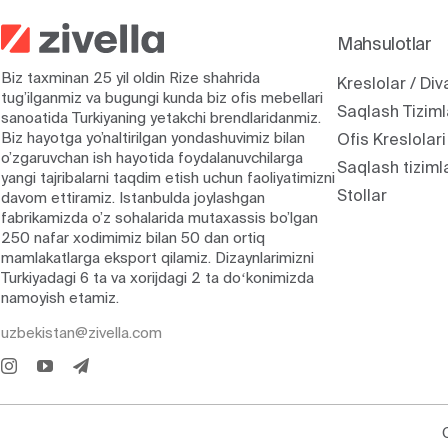
Mahsulotlar
Biz taxminan 25 yil oldin Rize shahrida
Kreslolar / Div
tug’ilganmiz va bugungi kunda biz ofis mebellari
Saqlash Tiziml
sanoatida Turkiyaning yetakchi brendlaridanmiz.
Biz hayotga yo’naltirilgan yondashuvimiz bilan
Ofis Kreslolari
o’zgaruvchan ish hayotida foydalanuvchilarga
Saqlash tiziml
yangi tajribalarni taqdim etish uchun faoliyatimizni
Stollar
davom ettiramiz. Istanbulda joylashgan
fabrikamizda o’z sohalarida mutaxassis bo’lgan
250 nafar xodimimiz bilan 50 dan ortiq
mamlakatlarga eksport qilamiz. Dizaynlarimizni
Turkiyadagi 6 ta va xorijdagi 2 ta doʻkonimizda
namoyish etamiz.
uzbekistan@zivella.com