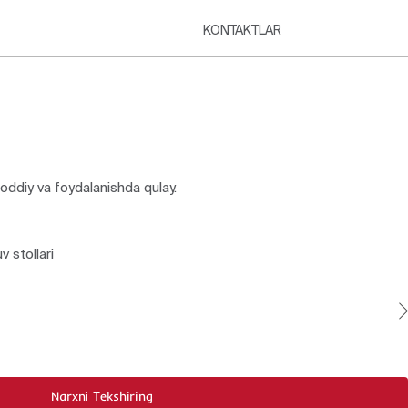
KONTAKTLAR
r oddiy va foydalanishda qulay.
 stollari
Narxni Tekshiring