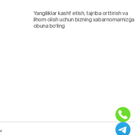
Yangiliklar kashf etish, tajriba orttirish va
ilhom olish uchun bizning xabarnomamizga
obuna bo‘ling
ы