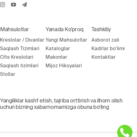
Mahsulotlar
Yanada Ko’proq
Tashkiliy
Kreslolar / Divanlar
Yangi Mahsulotlar
Axborot zali
Saqlash Tizimlari
Kataloglar
Kadrlar bo’limi
Ofis Kreslolari
Makonlar
Kontaktlar
Saqlash tizimlari
Mijoz Hikoyalari
Stollar
Yangiliklar kashf etish, tajriba orttirish va ilhom olish
uchun bizning xabarnomamizga obuna bo‘ling