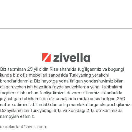
Biz taxminan 25 yil oldin Rize shahrida tug’ilganmiz va bugungi
kunda biz ofis mebellari sanoatida Turkiyaning yetakchi
brendlaridanmiz. Biz hayotga yo’naltirilgan yondashuvimiz bilan
o’zgaruvchan ish hayotida foydalanuvchilarga yangi tajribalarni
taqdim etish uchun faoliyatimizni davom ettiramiz. Istanbulda
joylashgan fabrikamizda o’z sohalarida mutaxassis bo’lgan 250
nafar xodimimiz bilan 50 dan ortiq mamlakatlarga eksport qilamiz.
Dizaynlarimizni Turkiyadagi 6 ta va xorijdagi 2 ta doʻkonimizda
namoyish etamiz.
uzbekistan@zivella.com