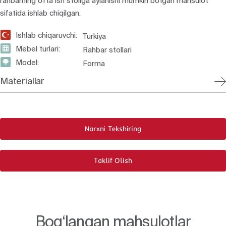
rahbarning o‘rta ish stoliga aylanishi mumkin bo‘lgan mahsulot
sifatida ishlab chiqilgan.
Ishlab chiqaruvchi:
Turkiya
Mebel turlari:
Rahbar stollari
Model:
Forma
Materiallar
Narxni Tekshiring
Taklif Olish
Bog‘langan mahsulotlar