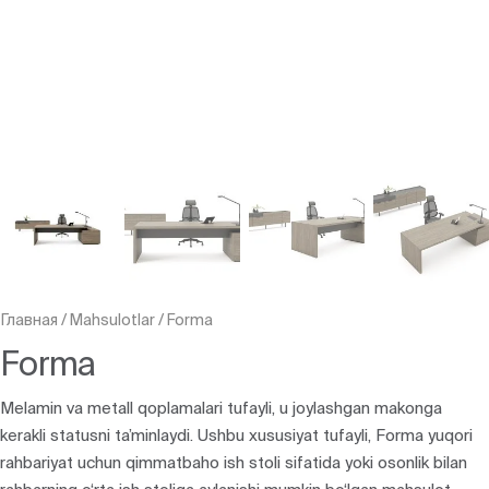
Главная
/
Mahsulotlar
/
Forma
Forma
Melamin va metall qoplamalari tufayli, u joylashgan makonga
kerakli statusni ta’minlaydi. Ushbu xususiyat tufayli, Forma yuqori
rahbariyat uchun qimmatbaho ish stoli sifatida yoki osonlik bilan