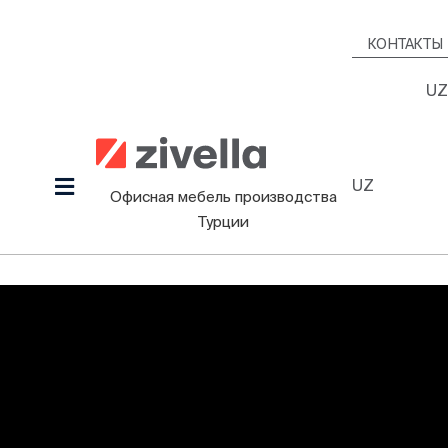
Skip
to
КОНТАКТЫ
content
UZ
UZ
Toggle
Офисная мебель производства
Navigation
Турции
Продукция
Наша культура
Проекты
Дизайнеры
Информационный Зал