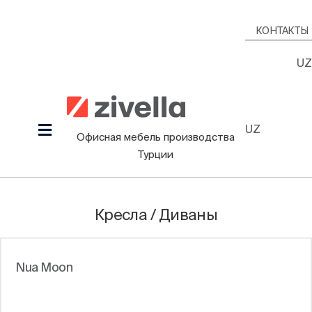
Skip
to
КОНТАКТЫ
content
UZ
UZ
Toggle
Офисная мебель производства
Navigation
Турции
Продукция
Наша культура
Кресла / Диваны
Проекты
Дизайнеры
Nua Moon
Информационный Зал