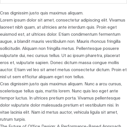
Cras dignissim justo quis maximus aliquam.
Lorem ipsum dolor sit amet, consectetur adipiscing elit. Vivamus
laoreet nibh quam, at ultricies ante interdum quis. Proin eget
euismod est, at ultrices dolor. Etiam condimentum fermentum
augue, a blandit mauris vestibulum non. Mauris rhoncus fringilla
sollicitudin. Aliquam non fringilla metus. Pellentesque posuere
vulputate dui, nec cursus tellus. Ut ac ipsum pharetra, placerat
eros et, vulputate sapien. Donec dictum massa congue mollis
auctor. Etiam vel leo sit amet metus consectetur dictum. Proin et
nisl ut sem efficitur aliquam eget non tellus.
Cras dignissim justo quis maximus aliquam. Nunc a arcu cursus,
scelerisque tellus quis, mattis lorem. Nunc quis leo eget ante
tempor luctus. In ultrices pretium porta. Vivamus pellentesque
dolor vulputate dolor malesuada pretium et vestibulum nisi. In
vitae lacinia elit. Nam id metus auctor, vehicula ligula sit amet,
rutrum turpis.
The Future of Office Design: A Performance-Based Approach