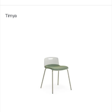
Timya