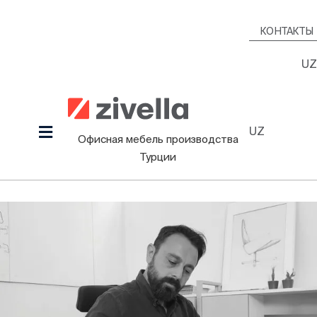
Skip
to
КОНТАКТЫ
content
UZ
UZ
Toggle
Офисная мебель производства
Navigation
Турции
Продукция
Наша культура
Проекты
Дизайнеры
Информационный Зал