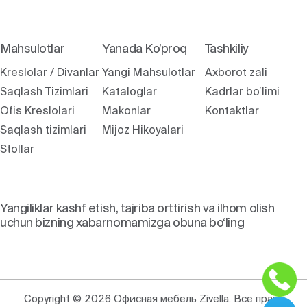
Mahsulotlar
Yanada Ko’proq
Tashkiliy
Kreslolar / Divanlar
Yangi Mahsulotlar
Axborot zali
Saqlash Tizimlari
Kataloglar
Kadrlar bo’limi
Ofis Kreslolari
Makonlar
Kontaktlar
Saqlash tizimlari
Mijoz Hikoyalari
Stollar
Yangiliklar kashf etish, tajriba orttirish va ilhom olish
uchun bizning xabarnomamizga obuna bo‘ling
Copyright © 2026 Офисная мебель Zivella. Все права