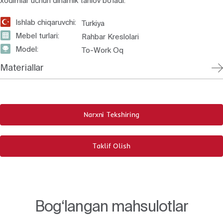
xodimlar uchun dinamik tanlov bo‘ladi.
Ishlab chiqaruvchi:
Turkiya
Mebel turlari:
Rahbar Kreslolari
Model:
To-Work Oq
Materiallar
Narxni Tekshiring
Taklif Olish
Bog‘langan mahsulotlar