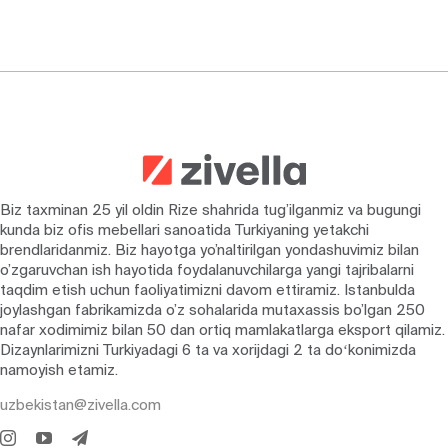
Biz taxminan 25 yil oldin Rize shahrida tug’ilganmiz va bugungi
kunda biz ofis mebellari sanoatida Turkiyaning yetakchi
brendlaridanmiz. Biz hayotga yo’naltirilgan yondashuvimiz bilan
o’zgaruvchan ish hayotida foydalanuvchilarga yangi tajribalarni
taqdim etish uchun faoliyatimizni davom ettiramiz. Istanbulda
joylashgan fabrikamizda o’z sohalarida mutaxassis bo’lgan 250
nafar xodimimiz bilan 50 dan ortiq mamlakatlarga eksport qilamiz.
Dizaynlarimizni Turkiyadagi 6 ta va xorijdagi 2 ta doʻkonimizda
namoyish etamiz.
uzbekistan@zivella.com