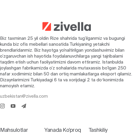
Biz taxminan 25 yil oldin Rize shahrida tug’ilganmiz va bugungi
kunda biz ofis mebellari sanoatida Turkiyaning yetakchi
brendlaridanmiz. Biz hayotga yo’naltirilgan yondashuvimiz bilan
o’zgaruvchan ish hayotida foydalanuvchilarga yangi tajribalarni
taqdim etish uchun faoliyatimizni davom ettiramiz. Istanbulda
joylashgan fabrikamizda o’z sohalarida mutaxassis bo’lgan 250
nafar xodimimiz bilan 50 dan ortiq mamlakatlarga eksport qilamiz.
Dizaynlarimizni Turkiyadagi 6 ta va xorijdagi 2 ta doʻkonimizda
namoyish etamiz.
uzbekistan@zivella.com
Mahsulotlar
Yanada Ko’proq
Tashkiliy