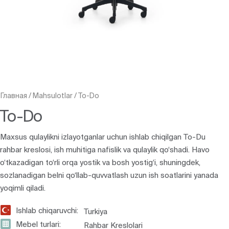
Главная
/
Mahsulotlar
/
To-Do
To-Do
Maxsus qulaylikni izlayotganlar uchun ishlab chiqilgan To-Du
rahbar kreslosi, ish muhitiga nafislik va qulaylik qo‘shadi. Havo
o‘tkazadigan to‘rli orqa yostik va bosh yostig‘i, shuningdek,
sozlanadigan belni qo‘llab-quvvatlash uzun ish soatlarini yanada
yoqimli qiladi.
Ishlab chiqaruvchi:
Turkiya
Mebel turlari:
Rahbar Kreslolari