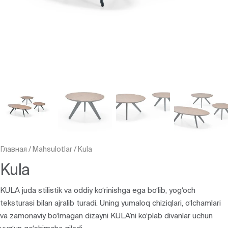
Главная
/
Mahsulotlar
/
Kula
Kula
KULA juda stilistik va oddiy ko‘rinishga ega bo‘lib, yog‘och
teksturasi bilan ajralib turadi. Uning yumaloq chiziqlari, o‘lchamlari
va zamonaviy bo‘lmagan dizayni KULA’ni ko‘plab divanlar uchun