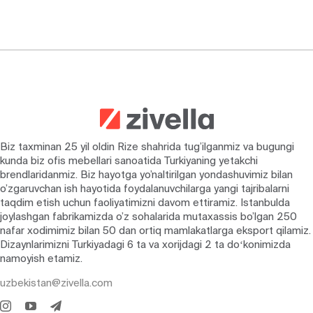
Biz taxminan 25 yil oldin Rize shahrida tug’ilganmiz va bugungi
kunda biz ofis mebellari sanoatida Turkiyaning yetakchi
brendlaridanmiz. Biz hayotga yo’naltirilgan yondashuvimiz bilan
o’zgaruvchan ish hayotida foydalanuvchilarga yangi tajribalarni
taqdim etish uchun faoliyatimizni davom ettiramiz. Istanbulda
joylashgan fabrikamizda o’z sohalarida mutaxassis bo’lgan 250
nafar xodimimiz bilan 50 dan ortiq mamlakatlarga eksport qilamiz.
Dizaynlarimizni Turkiyadagi 6 ta va xorijdagi 2 ta doʻkonimizda
namoyish etamiz.
uzbekistan@zivella.com