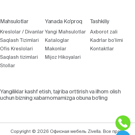
Mahsulotlar
Yanada Ko’proq
Tashkiliy
Kreslolar / Divanlar
Yangi Mahsulotlar
Axborot zali
Saqlash Tizimlari
Kataloglar
Kadrlar bo’limi
Ofis Kreslolari
Makonlar
Kontaktlar
Saqlash tizimlari
Mijoz Hikoyalari
Stollar
Yangiliklar kashf etish, tajriba orttirish va ilhom olish
uchun bizning xabarnomamizga obuna bo‘ling
Copyright © 2026 Офисная мебель Zivella. Все права