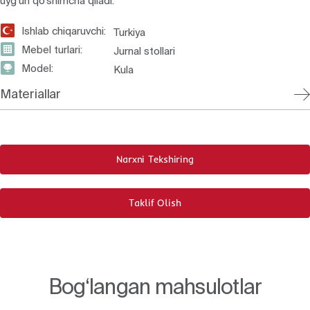
uyg‘un qo‘shimcha qiladi.
Ishlab chiqaruvchi:
Turkiya
Mebel turlari:
Jurnal stollari
Model:
Kula
Materiallar
Narxni Tekshiring
Taklif Olish
Bog‘langan mahsulotlar