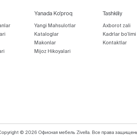
Yanada Ko’proq
Tashkiliy
anlar
Yangi Mahsulotlar
Axborot zali
ari
Kataloglar
Kadrlar bo’limi
Makonlar
Kontaktlar
ari
Mijoz Hikoyalari
Copyright © 2026 Офисная мебель Zivella. Все права защищен