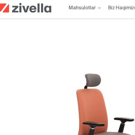
Skip
Mahsulotlar
Biz Haqimi
to
content