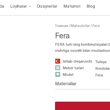
zda
Loyihalar
Dizaynerlar
Ma’lumot
Blog
Главная
/
Mahsulotlar
/
Fera
Fera
FERA turli rang kombinatsiyalari bi
muhitiga osonlik bilan moslashuvc
Ishlab chiqaruvchi:
Turkiya
Mebel turlari:
Kreslolar
Model:
Fera
Materiallar