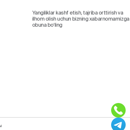
Yangiliklar kashf etish, tajriba orttirish va
ilhom olish uchun bizning xabarnomamizga
obuna bo‘ling
ы