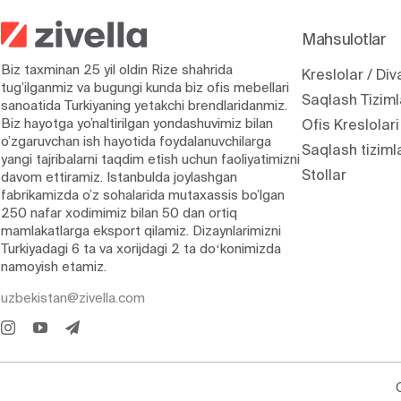
Mahsulotlar
Biz taxminan 25 yil oldin Rize shahrida
Kreslolar / Div
tug’ilganmiz va bugungi kunda biz ofis mebellari
Saqlash Tiziml
sanoatida Turkiyaning yetakchi brendlaridanmiz.
Biz hayotga yo’naltirilgan yondashuvimiz bilan
Ofis Kreslolari
o’zgaruvchan ish hayotida foydalanuvchilarga
Saqlash tiziml
yangi tajribalarni taqdim etish uchun faoliyatimizni
Stollar
davom ettiramiz. Istanbulda joylashgan
fabrikamizda o’z sohalarida mutaxassis bo’lgan
250 nafar xodimimiz bilan 50 dan ortiq
mamlakatlarga eksport qilamiz. Dizaynlarimizni
Turkiyadagi 6 ta va xorijdagi 2 ta doʻkonimizda
namoyish etamiz.
uzbekistan@zivella.com