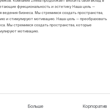
иков. Компания Zivella продолжает вносить свой вклад в
четающие функциональность и эстетику Наша цель —
я ведения бизнеса. Мы стремимся создать пространства,
тию и стимулируют мотивацию. Наша цель — преобразовать
еса. Мы стремимся создать пространства, которые
имулируют мотивацию.
Больше
Корпоратив