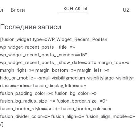
КОНТАКТЫ
л
Блоги
UZ
Последние записи
[fusion_widget type=»WP_Widget_Recent_Posts»
wp_widget_recent_posts__title=»»
wp_widget_recent_posts__number=»15″
wp_widget_recent_posts__show_date=»off» margin_top=»»
margin_right=»» margin_bottom=»» margin_left=»»
hide_on_mobile=»small-visibility,medium-visibility,large-visibility»
class=»» id=»» fusion_display_title=»no»
fusion_padding_color=»» fusion_bg_color=»»
fusion_bg_radius_size=»» fusion_border_size=»0″
fusion_border_style=»solid» fusion_border_color=»»
fusion_divider_color=»» fusion_align=»» fusion_align_mobile=»»
/]