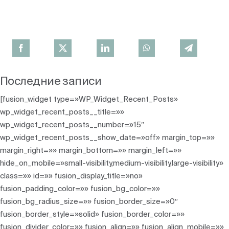
Последние записи
[fusion_widget type=»WP_Widget_Recent_Posts»
wp_widget_recent_posts__title=»»
wp_widget_recent_posts__number=»15″
wp_widget_recent_posts__show_date=»off» margin_top=»»
margin_right=»» margin_bottom=»» margin_left=»»
hide_on_mobile=»small-visibility,medium-visibility,large-visibility»
class=»» id=»» fusion_display_title=»no»
fusion_padding_color=»» fusion_bg_color=»»
fusion_bg_radius_size=»» fusion_border_size=»0″
fusion_border_style=»solid» fusion_border_color=»»
fusion_divider_color=»» fusion_align=»» fusion_align_mobile=»»