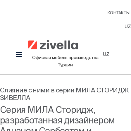
Skip
to
КОНТАКТЫ
content
UZ
UZ
Toggle
Офисная мебель производства
Navigation
Турции
Продукция
Наша культура
Слияние с ними в серии МИЛА СТОРИДЖ
ЗИВЕЛЛА
Проекты
Серия МИЛА Сторидж,
Дизайнеры
разработанная дизайнером
Информационный Зал
Аднаном Сербестом и