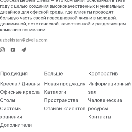
Офисная мебель Zivella — это компания, основанная в 1999
году с целью создания высококачественных и уникальных
дизайнов для офисной среды, где клиенты проводят
большую часть своей повседневной жизни в молодой,
динамичной, эстетической, качественной и разделяющем
компанию понимании.
uzbekistan@zivella.com
Продукция
Больше
Корпоратив
Кресла / Диваны
Новая продукция
Информационный
Офисные кресла
Каталоги
зал
Столы
Пространства
Человеческие
Системы
Отзывы клиентов
ресурсы
хранения
Контакты
Дополнители