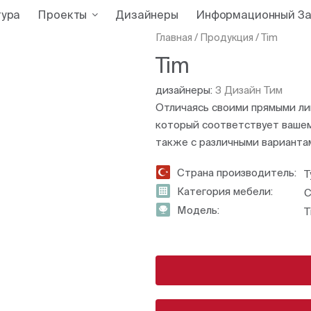
тура
Проекты
Дизайнеры
Информационный За
Главная
/
Продукция
/
Tim
Tim
дизайнеры:
З Дизайн Тим
Отличаясь своими прямыми лин
который соответствует вашему 
также с различными вариантам
Страна производитель:
Т
Категория мебели:
С
Модель:
T