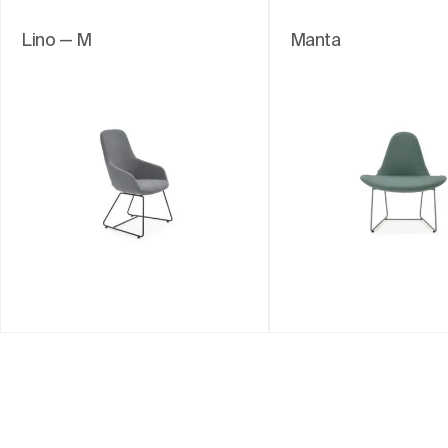
Lino — M
Manta