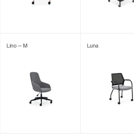
Lino — M
Luna