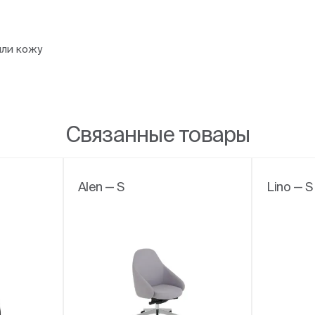
или кожу
Связанные товары
Alen — S
Lino — 