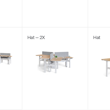
Hat — 2X
Hat