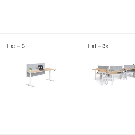
Hat — S
Hat — 3x