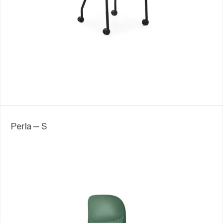
Perla — S