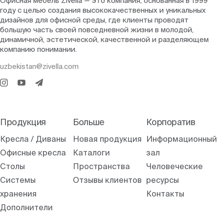
Офисная мебель Zivella — это компания, основанная в 1999
году с целью создания высококачественных и уникальных
дизайнов для офисной среды, где клиенты проводят
большую часть своей повседневной жизни в молодой,
динамичной, эстетической, качественной и разделяющем
компанию понимании.
uzbekistan@zivella.com
Продукция
Больше
Корпоратив
Кресла / Диваны
Новая продукция
Информационный
Офисные кресла
Каталоги
зал
Столы
Пространства
Человеческие
Системы
Отзывы клиентов
ресурсы
хранения
Контакты
Дополнители