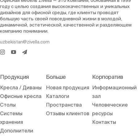
Офисная мебель Zivella — это компания, основанная в 1999
году с целью создания высококачественных и уникальных
дизайнов для офисной среды, где клиенты проводят
большую часть своей повседневной жизни в молодой,
динамичной, эстетической, качественной и разделяющем
компанию понимании.
uzbekistan@zivella.com
Продукция
Больше
Корпоратив
Кресла / Диваны
Новая продукция
Информационный
Офисные кресла
Каталоги
зал
Столы
Пространства
Человеческие
Системы
Отзывы клиентов
ресурсы
хранения
Контакты
Дополнители