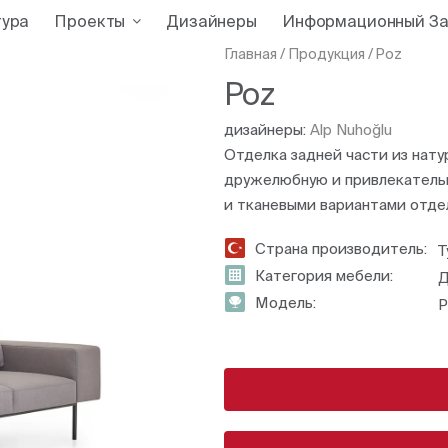
тура
Проекты
Дизайнеры
Информационный За
Главная
/
Продукция
/
Poz
Poz
дизайнеры:
Alp Nuhoğlu
Отделка задней части из нат
дружелюбную и привлекательн
и тканевыми вариантами отде
Страна производитель:
Т
Категория мебели:
Д
Модель:
P