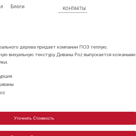
л
Блоги
КОНТАКТЫ
урального дерева придает компании ПОЗ теплую,
ую визуальную текстуру. Диваны Poz выпускается кожаными
лки.
урция
иваны
oz
Уточнить Стоимость