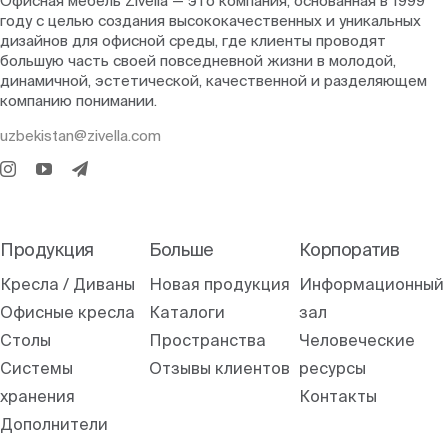
Офисная мебель Zivella — это компания, основанная в 1999
году с целью создания высококачественных и уникальных
дизайнов для офисной среды, где клиенты проводят
большую часть своей повседневной жизни в молодой,
динамичной, эстетической, качественной и разделяющем
компанию понимании.
uzbekistan@zivella.com
Продукция
Больше
Корпоратив
Кресла / Диваны
Новая продукция
Информационный
Офисные кресла
Каталоги
зал
Столы
Пространства
Человеческие
Системы
Отзывы клиентов
ресурсы
хранения
Контакты
Дополнители