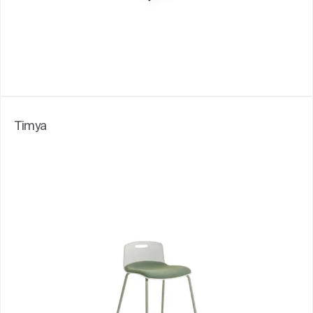
Timya