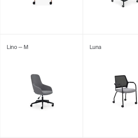
Lino — M
Luna