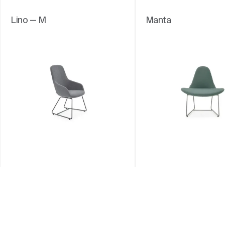
Lino — M
Manta