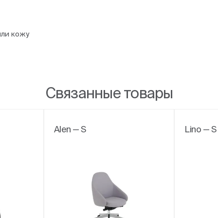
или кожу
Связанные товары
Alen — S
Lino — 