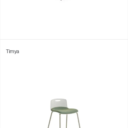
Timya