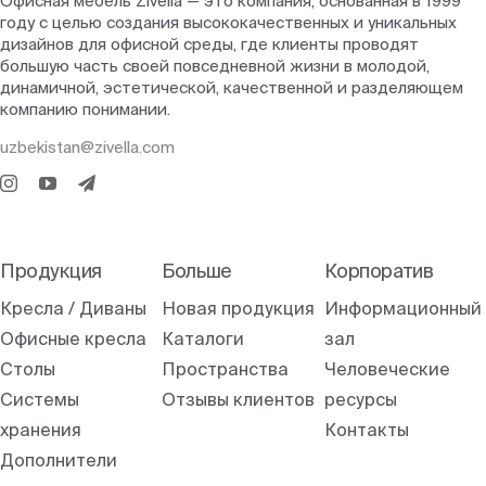
Офисная мебель Zivella — это компания, основанная в 1999
году с целью создания высококачественных и уникальных
дизайнов для офисной среды, где клиенты проводят
большую часть своей повседневной жизни в молодой,
динамичной, эстетической, качественной и разделяющем
компанию понимании.
uzbekistan@zivella.com
Продукция
Больше
Корпоратив
Кресла / Диваны
Новая продукция
Информационный
Офисные кресла
Каталоги
зал
Столы
Пространства
Человеческие
Системы
Отзывы клиентов
ресурсы
хранения
Контакты
Дополнители