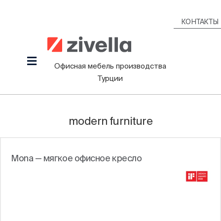
Skip
to
КОНТАКТЫ
content
Toggle
Офисная мебель производства
Navigation
Турции
Продукция
Наша культура
modern furniture
Проекты
Дизайнеры
Mona — мягкое офисное кресло
Информационный Зал
Блоги