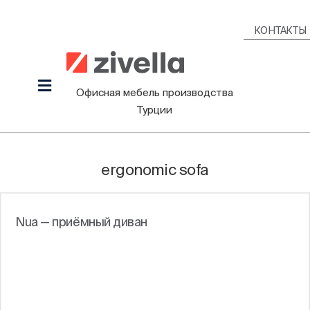
Skip
to
КОНТАКТЫ
content
Toggle
Офисная мебель производства
Navigation
Турции
Продукция
Наша культура
ergonomic sofa
Проекты
Дизайнеры
Nua — приёмный диван
Информационный Зал
Блоги